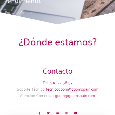
rendimiento.
Portada
»
Contacto
¿Dónde estamos?
Contacto
Tel:
916 22 58 57
Soporte Técnico:
tecnicogoom@goomspain.com
Atención Comercial:
goom@goomspain.com