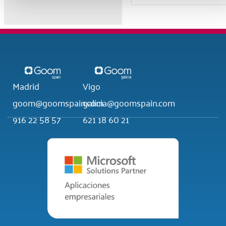
Madrid
Vigo
goom@goomspain.com
galicia@goomspain.com
916 22 58 57
621 18 60 21