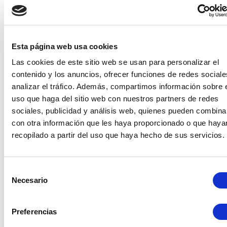
profesionales te
aconsejarán sobre
Email
corporativo
como adaptar la
Esta página web usa cookies
herramienta a tu
Las cookies de este sitio web se usan para personalizar el
contenido y los anuncios, ofrecer funciones de redes sociale
negocio.
analizar el tráfico. Además, compartimos información sobre 
uso que haga del sitio web con nuestros partners de redes
Teléfono
sociales, publicidad y análisis web, quienes pueden combina
con otra información que les haya proporcionado o que haya
Conoce la
recopilado a partir del uso que haya hecho de sus servicios.
herramienta
con uno de
Provincia
muestros
Selección
profesionales.
Necesario
de
consentimiento
Adapta la
Mensaje
herramienta a
Preferencias
las