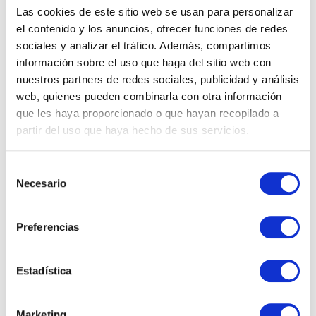
Las cookies de este sitio web se usan para personalizar
el contenido y los anuncios, ofrecer funciones de redes
Introducción al Kit Consulting
sociales y analizar el tráfico. Además, compartimos
información sobre el uso que haga del sitio web con
A quién va dirigido
nuestros partners de redes sociales, publicidad y análisis
Cómo solicitar el Kit Consulting
web, quienes pueden combinarla con otra información
que les haya proporcionado o que hayan recopilado a
Conclusiones y turno de preguntas
partir del uso que haya hecho de sus servicios.
Obtén la grabación
Selección
Necesario
de
consentimiento
Preferencias
Nombre
Estadística
Apellidos
Marketing