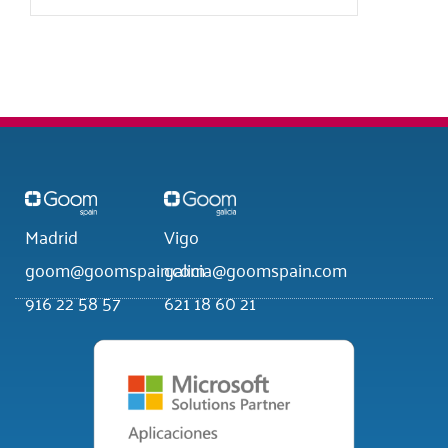
Madrid
Vigo
goom@goomspain.com
galicia@goomspain.com
916 22 58 57
621 18 60 21