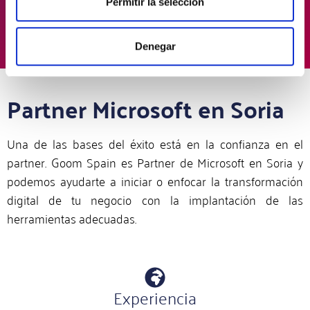
Permitir la selección
los procesos en tiempo real y manejar el flujo
de entrada y salida de materias primas.
Denegar
Partner Microsoft en Soria
Una de las bases del éxito está en la confianza en el
partner. Goom Spain es Partner de Microsoft en Soria y
podemos ayudarte a iniciar o enfocar la transformación
digital de tu negocio con la implantación de las
herramientas adecuadas.
Experiencia