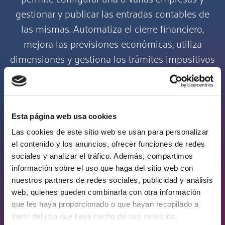
gestionar y publicar las entradas contables de
las mismas. Automatiza el cierre financiero,
mejora las previsiones económicas, utiliza
dimensiones y gestiona los trámites impositivos
desde el ERP.
Proyectos y servicios
Esta página web usa cookies
Las cookies de este sitio web se usan para personalizar
Business Central ofrece herramientas para el
el contenido y los anuncios, ofrecer funciones de redes
control de los proyectos que ayudan al
sociales y analizar el tráfico. Además, compartimos
cumplimiento del tiempo y el presupuesto.
información sobre el uso que haga del sitio web con
También cuenta con módulo para la gestión de
nuestros partners de redes sociales, publicidad y análisis
web, quienes pueden combinarla con otra información
servicios con funcionalidades de planificación,
que les haya proporcionado o que hayan recopilado a
reparto y gestión de contratos.
partir del uso que haya hecho de sus servicios.