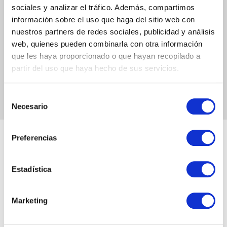
sociales y analizar el tráfico. Además, compartimos
información sobre el uso que haga del sitio web con
nuestros partners de redes sociales, publicidad y análisis
web, quienes pueden combinarla con otra información
que les haya proporcionado o que hayan recopilado a
partir del uso que haya hecho de sus servicios.
Selección
Necesario
de
consentimiento
Preferencias
Benefits
Estadística
Qué puede hacer Copilot para
Dynamics 365 Customer Service por ti
Marketing