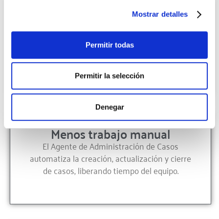
Mostrar detalles
Servicio omnicanal optimizado
Se integra con canales como chat, voz y otros
componentes del centro de contacto,
Permitir todas
manteniendo una experiencia unificada.
Permitir la selección
Denegar
Menos trabajo manual
El Agente de Administración de Casos
automatiza la creación, actualización y cierre
de casos, liberando tiempo del equipo.