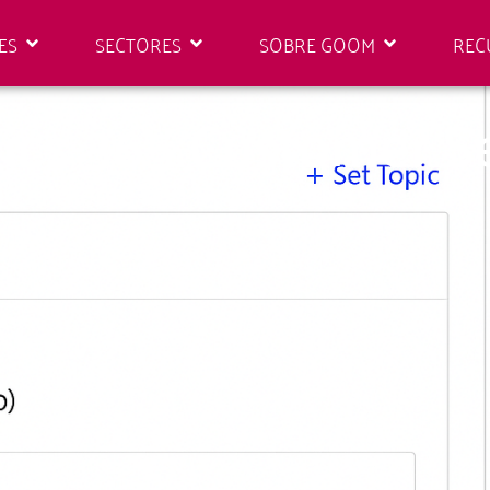
ES
SECTORES
SOBRE GOOM
REC
ics 365 Customer S
io al cliente con IA generativa