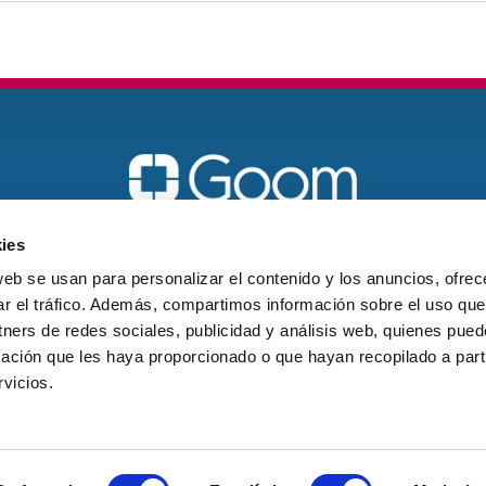
Vigo
ies
galicia@goomspain.com
web se usan para personalizar el contenido y los anuncios, ofrec
ar el tráfico. Además, compartimos información sobre el uso que
621 18 60 21
tners de redes sociales, publicidad y análisis web, quienes pue
ación que les haya proporcionado o que hayan recopilado a parti
vicios.
© 2026 Goom Spain. Todos los derechos reservados
tica de cookies
Política de Privacidad
Política de calidad y seguridad