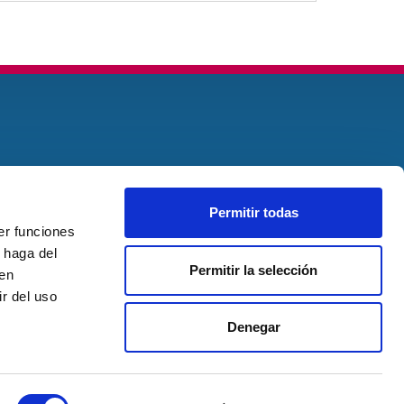
Permitir todas
er funciones
 haga del
Permitir la selección
den
r del uso
Denegar