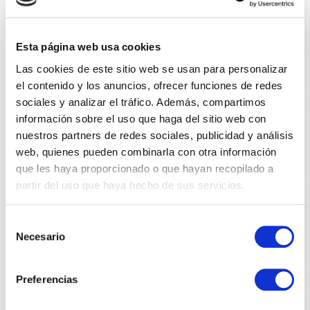
Planificación de recursos y de
las necesidades de material
Esta página web usa cookies
(MRP)
Las cookies de este sitio web se usan para personalizar
el contenido y los anuncios, ofrecer funciones de redes
sociales y analizar el tráfico. Además, compartimos
información sobre el uso que haga del sitio web con
nuestros partners de redes sociales, publicidad y análisis
Previsión de la demanda
web, quienes pueden combinarla con otra información
que les haya proporcionado o que hayan recopilado a
partir del uso que haya hecho de sus servicios.
Selección
Predicciones de producción
Necesario
de
consentimiento
Preferencias