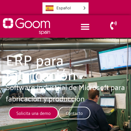
Español
ERP para
fabricación
Software industrial de Microsoft para
fabricación y producción
Solicita una demo
Contacto