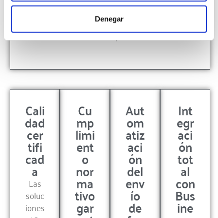
Todo el proceso de facturación y reporte se
Denegar
maneja directamente desde Business Central,
sin necesidad de utilizar plataformas externas.
Cali
Cu
Aut
Int
dad
mp
om
egr
cer
limi
atiz
aci
tifi
ent
aci
ón
cad
o
ón
tot
a
nor
del
al
ma
env
con
Las
tivo
ío
Bus
soluc
gar
de
ine
iones