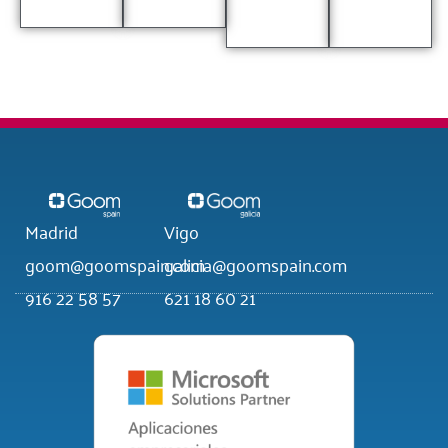
Madrid
Vigo
goom@goomspain.com
galicia@goomspain.com
916 22 58 57
621 18 60 21