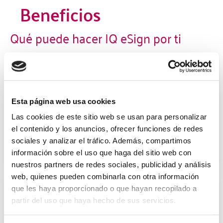
Beneficios
Qué puede hacer IQ eSign por ti
Automatización proceso de
facturación
Elimina la necesidad de procesos manuales en
Esta página web usa cookies
la creación y envío de facturas electrónicas,
Las cookies de este sitio web se usan para personalizar
simplificando la gestión.
el contenido y los anuncios, ofrecer funciones de redes
sociales y analizar el tráfico. Además, compartimos
información sobre el uso que haga del sitio web con
nuestros partners de redes sociales, publicidad y análisis
web, quienes pueden combinarla con otra información
que les haya proporcionado o que hayan recopilado a
Cumplimiento con Veri*Factu
partir del uso que haya hecho de sus servicios.
Garantiza que todas las facturas emitidas se