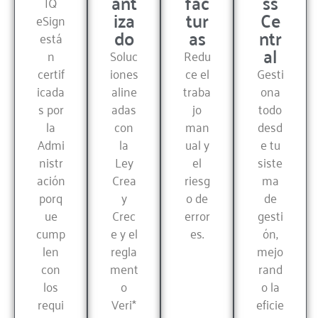
ant
fac
ss
IQ
iza
tur
Ce
eSign
do
as
ntr
está
al
n
Soluc
Redu
certif
iones
ce el
Gesti
icada
aline
traba
ona
s por
adas
jo
todo
la
con
man
desd
Admi
la
ual y
e tu
nistr
Ley
el
siste
ación
Crea
riesg
ma
porq
y
o de
de
ue
Crec
error
gesti
cump
e y el
es.
ón,
len
regla
mejo
con
ment
rand
los
o
o la
requi
Veri*
eficie