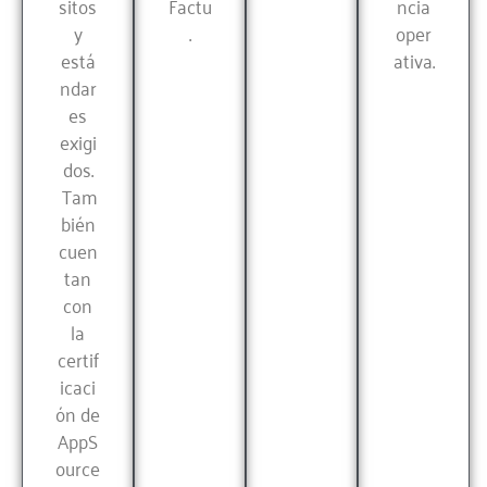
sitos
Factu
ncia
y
.
oper
está
ativa.
ndar
es
exigi
dos.
Tam
bién
cuen
tan
con
la
certif
icaci
ón de
AppS
ource