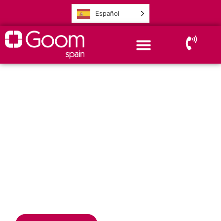
Español
IQ eSign
Soluciones de facturación
electrónica y reporte fiscal para
Business Central y Navision
adaptadas a la Ley Crea y Crece y
Veri*Factu