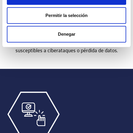
Permitir la selección
Seguridad
Los sistemas ERP antiguos pueden tener
Denegar
vulnerabilidades de seguridad que los hacen
susceptibles a ciberataques o pérdida de datos.