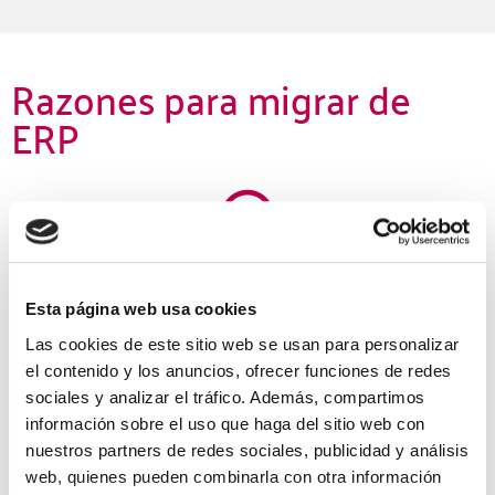
Razones para migrar de
ERP
Obsolescencia del ERP
Los sistemas ERP antiguos tienden a volverse
Esta página web usa cookies
obsoletos con el tiempo, tanto en términos de
Las cookies de este sitio web se usan para personalizar
funcionalidad como de tecnología. Esto puede generar
el contenido y los anuncios, ofrecer funciones de redes
altos costos de mantenimiento, mayor riesgo de fallos
sociales y analizar el tráfico. Además, compartimos
y falta de soporte técnico.
información sobre el uso que haga del sitio web con
nuestros partners de redes sociales, publicidad y análisis
web, quienes pueden combinarla con otra información