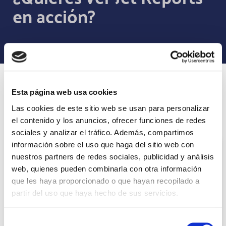
en acción?
Beneficios
Esta página web usa cookies
Las cookies de este sitio web se usan para personalizar
Qué puede hacer Jet Reports por ti
el contenido y los anuncios, ofrecer funciones de redes
sociales y analizar el tráfico. Además, compartimos
información sobre el uso que haga del sitio web con
Sin código
nuestros partners de redes sociales, publicidad y análisis
web, quienes pueden combinarla con otra información
No precisa de código por lo que usuarios sin
que les haya proporcionado o que hayan recopilado a
especialización técnica pueden crear informes
partir del uso que haya hecho de sus servicios.
ad hoc y consultas sin necesidad de tener
conocimientos de programación.
Selección