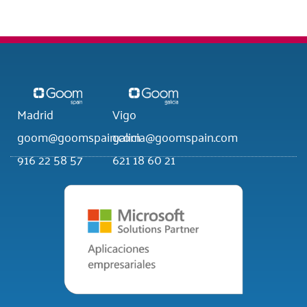
Madrid
Vigo
goom@goomspain.com
galicia@goomspain.com
916 22 58 57
621 18 60 21