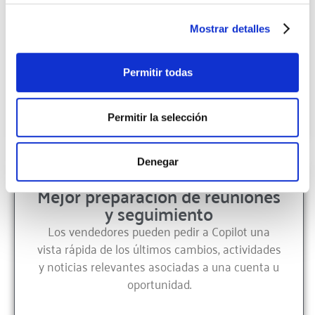
Productividad acelerada en
tareas diarias
Mostrar detalles
Copilot resume registros, destaca
actualizaciones recientes y genera contenido
relevante para emails o reuniones, reduciendo
Permitir todas
significativamente el tiempo administrativo.
Permitir la selección
Denegar
Mejor preparación de reuniones
y seguimiento
Los vendedores pueden pedir a Copilot una
vista rápida de los últimos cambios, actividades
y noticias relevantes asociadas a una cuenta u
oportunidad.