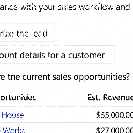
tareas repetitivas
y mejora cada
interacción
comercial
Copilot para Dynamics 365 Sales
ayuda a los equipos de ventas a
trabajar más rápido y con más
claridad gracias a IA generativa y a
una experiencia conversacional
integrada en el CRM. Permite
consultar registros, resumir