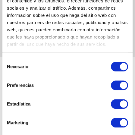
Puede responder preguntas basadas en
el contenido y los anuncios, ofrecer funciones de redes
contenido corporativo almacenado en
sociales y analizar el tráfico. Además, compartimos
información sobre el uso que haga del sitio web con
repositorios autorizados (como
nuestros partners de redes sociales, publicidad y análisis
SharePoint).
web, quienes pueden combinarla con otra información
que les haya proporcionado o que hayan recopilado a
partir del uso que haya hecho de sus servicios.
Selección
Necesario
de
Benefits
consentimiento
Preferencias
Qué puede hacer Copilot para
Dynamics 365 Sales por ti
Estadística
Marketing