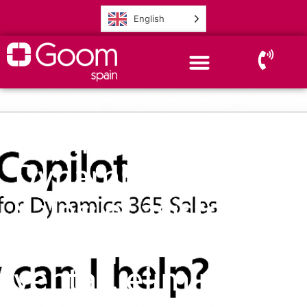
English
Copilot para
Dynamics 365
Sales: el asistente
de IA que acelera
ventas, elimina