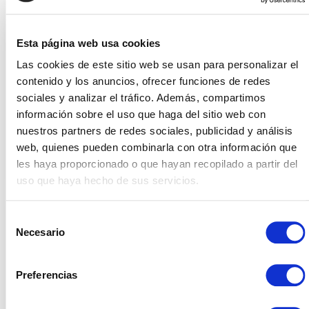
Esta página web usa cookies
Escalabilidad
Las cookies de este sitio web se usan para personalizar el
Personaliza la herramienta a tu gusto para
contenido y los anuncios, ofrecer funciones de redes
adaptarse a las necesidades del despacho.
sociales y analizar el tráfico. Además, compartimos
Además, permite adaptarse a los cambios,
información sobre el uso que haga del sitio web con
evitando la intrusión de la competencia.
nuestros partners de redes sociales, publicidad y análisis
web, quienes pueden combinarla con otra información que
les haya proporcionado o que hayan recopilado a partir del
uso que haya hecho de sus servicios.
Selección
Todo bajo control
Necesario
de
GoomLaw hace que tengas bajo una única
consentimiento
visión, todos los puntos de la empresa
Preferencias
controlados ya que te permite conocer la
rentabilidad general de tu negocio, te ofrece