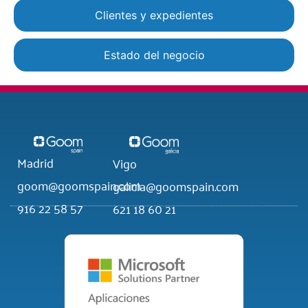
Clientes y expedientes
Estado del negocio
Madrid
Vigo
goom@goomspain.com
galicia@goomspain.com
916 22 58 57
621 18 60 21