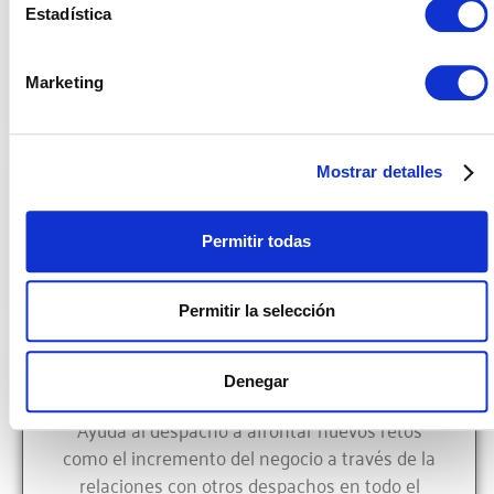
una visión inmediata del clientes y expedientes
Estadística
e incluye una herramienta de RRHH integrada.
Marketing
Internacional
Mostrar detalles
Se trata de una herramienta internacional ya que es
multi-idioma, multilenguaje, multidivisa y permite la
Permitir todas
gestión en otros países.
Permitir la selección
Denegar
Alcanza el éxito
Ayuda al despacho a afrontar nuevos retos
como el incremento del negocio a través de la
relaciones con otros despachos en todo el