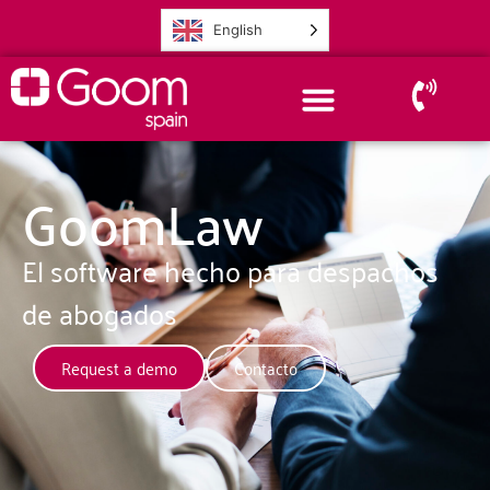
English
GoomLaw
El software hecho para despachos
de abogados
Request a demo
Contacto