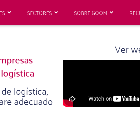
ES
SECTORES
SOBRE GOOM
REC
Ver w
empresas
logística
e logística,
tware adecuado