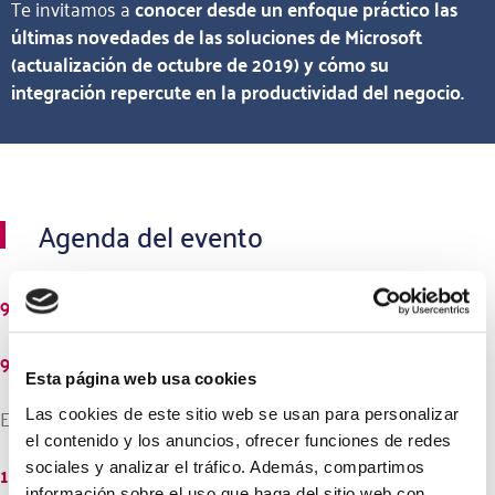
Te invitamos a
conocer desde un enfoque práctico las
últimas novedades de las soluciones de Microsoft
(actualización de octubre de 2019) y cómo su
integración repercute en la productividad del negocio.
Agenda del evento
9:30
Bienvenida y registro asistentes.
9:45
¿Cómo digitalizar tu empresa con Microsoft?
Esta página web usa cookies
Esther Alonso – Business Applications Manager
Las cookies de este sitio web se usan para personalizar
el contenido y los anuncios, ofrecer funciones de redes
10:00
Casos Prácticos de Clientes de Goom.
sociales y analizar el tráfico. Además, compartimos
información sobre el uso que haga del sitio web con