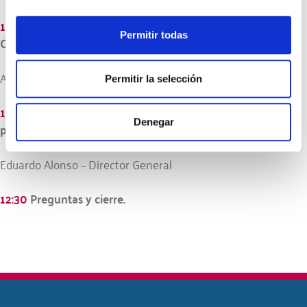
11:40
Integración entre Dynamics 365 for Sales y Business
Permitir todas
Central.
Alicia Jara – Responsable Azure
Permitir la selección
12:00
Claves para el éxito en la digitalización de los
Denegar
procesos. Experiencia de Goom.
Eduardo Alonso – Director General
12:30
Preguntas y cierre.