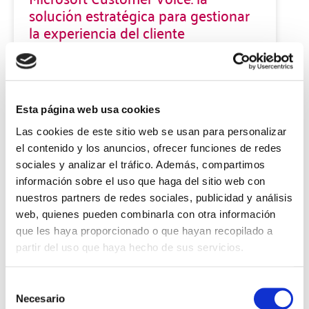
solución estratégica para gestionar
la experiencia del cliente
En un mercado hipercompetitivo, las empresas que
lideran son las que convierten el feedback en una
herramienta de crecimiento medible. Microsoft
Customer Voice es la solución de empresa de Microsoft
Esta página web usa cookies
diseñada para capturar, analizar y accionar la voz del
Las cookies de este sitio web se usan para personalizar
cliente de forma
el contenido y los anuncios, ofrecer funciones de redes
sociales y analizar el tráfico. Además, compartimos
LEER MÁS »
información sobre el uso que haga del sitio web con
nuestros partners de redes sociales, publicidad y análisis
16 diciembre, 2025
web, quienes pueden combinarla con otra información
que les haya proporcionado o que hayan recopilado a
partir del uso que haya hecho de sus servicios.
Selección
Necesario
de