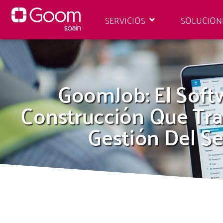
SERVICIOS
SOLUCION
GoomJob: El Soft
Construcción Que Tr
Gestión Del Se