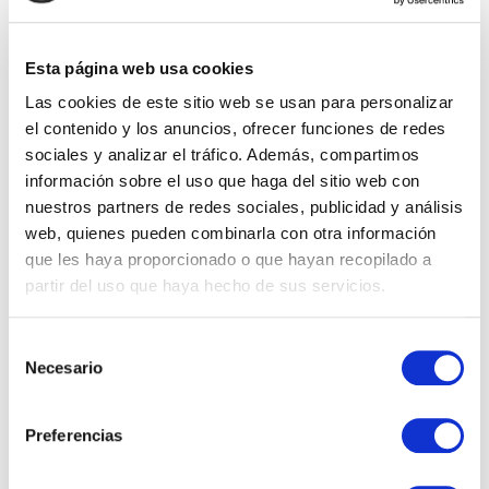
Esta página web usa cookies
Las cookies de este sitio web se usan para personalizar
el contenido y los anuncios, ofrecer funciones de redes
sociales y analizar el tráfico. Además, compartimos
información sobre el uso que haga del sitio web con
nuestros partners de redes sociales, publicidad y análisis
web, quienes pueden combinarla con otra información
Cuáles son los ERPs más usados
que les haya proporcionado o que hayan recopilado a
en España 2026
partir del uso que haya hecho de sus servicios.
ERPs más usados en España en 2026 En Goom Spain
Selección
Necesario
trabajamos cada día en la implantación de sistemas de
de
gestión. En esta guía repasamos cuáles son…
consentimiento
Preferencias
5 agosto, 2026 1:00 pm
·
0