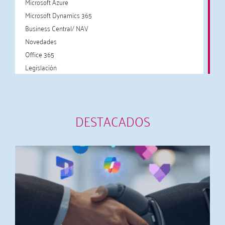
Microsoft Azure
Microsoft Dynamics 365
Business Central/ NAV
Novedades
Office 365
Legislación
DESTACADOS
N
M
j
1
L