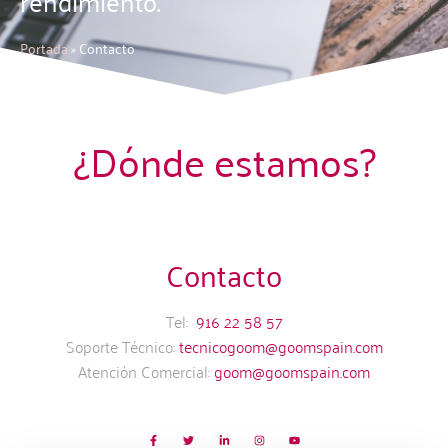
rendimiento.
Portada
»
Contacto
¿Dónde estamos?
Contacto
Tel:
916 22 58 57
Soporte Técnico:
tecnicogoom@goomspain.com
Atención Comercial:
goom@goomspain.com