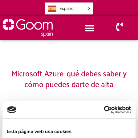
Español
Microsoft Azure: qué debes saber y
cómo puedes darte de alta
¿Qué es Microsoft Azure?
Beneficios de la informática en la nube.
Una suscripción de Azure.
Esta página web usa cookies