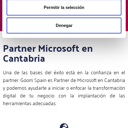
los procesos en tiempo real y manejar el flujo
Permitir la selección
de entrada y salida de materias primas.
Denegar
Partner Microsoft en
Cantabria
Una de las bases del éxito está en la confianza en el
partner. Goom Spain es Partner de Microsoft en Cantabria
y podemos ayudarte a iniciar o enfocar la transformación
digital de tu negocio con la implantación de las
herramientas adecuadas.