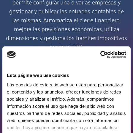
permite configurar una o varias empresas y
gestionar y publicar las entradas contables de
las mismas. Automatiza el cierre financiero,
mejora las previsiones económicas, utiliza
dimensiones y gestiona los trámites impositivos
desde el ERP.
Proyectos y servicios
Esta página web usa cookies
Business Central ofrece herramientas para el
Las cookies de este sitio web se usan para personalizar
control de los proyectos que ayudan al
el contenido y los anuncios, ofrecer funciones de redes
sociales y analizar el tráfico. Además, compartimos
cumplimiento del tiempo y el presupuesto.
información sobre el uso que haga del sitio web con
También cuenta con módulo para la gestión de
nuestros partners de redes sociales, publicidad y análisis
servicios con funcionalidades de planificación,
web, quienes pueden combinarla con otra información
reparto y gestión de contratos.
que les haya proporcionado o que hayan recopilado a