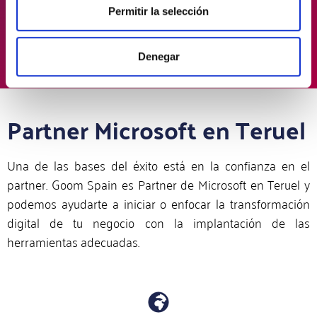
recursos. Además, puedes controlar el estado de
Permitir la selección
los procesos en tiempo real y manejar el flujo
de entrada y salida de materias primas.
Denegar
Partner Microsoft en Teruel
Una de las bases del éxito está en la confianza en el
partner. Goom Spain es Partner de Microsoft en Teruel y
podemos ayudarte a iniciar o enfocar la transformación
digital de tu negocio con la implantación de las
herramientas adecuadas.