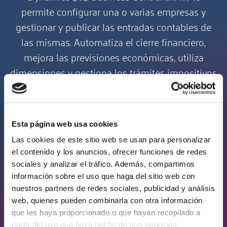
permite configurar una o varias empresas y
gestionar y publicar las entradas contables de
las mismas. Automatiza el cierre financiero,
mejora las previsiones económicas, utiliza
dimensiones y gestiona los trámites impositivos
desde el ERP.
Proyectos y servicios
Esta página web usa cookies
Las cookies de este sitio web se usan para personalizar
Business Central ofrece herramientas para el
el contenido y los anuncios, ofrecer funciones de redes
control de los proyectos que ayudan al
sociales y analizar el tráfico. Además, compartimos
información sobre el uso que haga del sitio web con
cumplimiento del tiempo y el presupuesto.
nuestros partners de redes sociales, publicidad y análisis
También cuenta con módulo para la gestión de
web, quienes pueden combinarla con otra información
servicios con funcionalidades de planificación,
que les haya proporcionado o que hayan recopilado a
partir del uso que haya hecho de sus servicios.