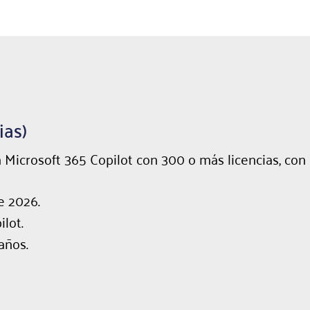
ias)
icrosoft 365 Copilot con 300 o más licencias, con 
e 2026.
lot.
años.