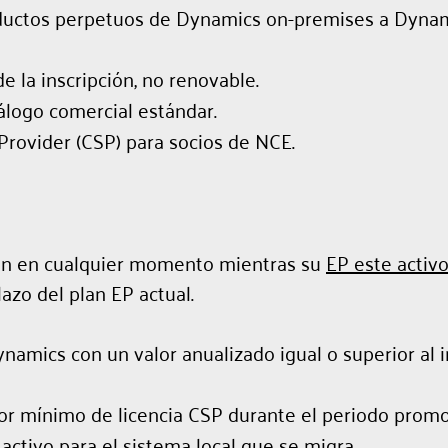
uctos perpetuos de Dynamics on-premises a Dynamics
e la inscripción, no renovable.
álogo comercial estándar.
Provider (CSP) para socios de NCE.
ión en cualquier momento mientras su
EP este activ
lazo del plan EP actual.
namics con un valor anualizado igual o superior al 
or mínimo de licencia CSP durante el periodo promo
ctivo para el sistema local que se migra.