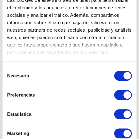
Las cookies de este sitio web se usan para personalizar
continuo. El entorno tecnológico está en constante cambio,
el contenido y los anuncios, ofrecer funciones de redes
y es crucial que tu empresa se mantenga actualizada y lista
sociales y analizar el tráfico. Además, compartimos
para adaptarse a las nuevas tendencias.
información sobre el uso que haga del sitio web con
nuestros partners de redes sociales, publicidad y análisis
Fomenta una cultura de aprendizaje constante y asegúrate
web, quienes pueden combinarla con otra información
de que tu equipo esté siempre mejorando sus habilidades
que les haya proporcionado o que hayan recopilado a
digitales. Permanece atento a las innovaciones
partir del uso que haya hecho de sus servicios.
tecnológicas que puedan ofrecer nuevas oportunidades de
negocio o mejorar aún más tus procesos. De esta manera,
Selección
podrás sostener la competitividad de tu empresa en un
Necesario
de
mercado cada vez más digitalizado.
consentimiento
Preferencias
LinkedIn
WhatsApp
Estadística
Twitter
Email
Print
Marketing
Sin categoría