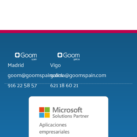
Madrid
Vigo
goom@goomspain.com
galicia@goomspain.com
916 22 58 57
621 18 60 21