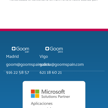
Madrid
Vigo
goom@goomspain.com
galicia@goomspain.com
916 22 58 57
621 18 60 21