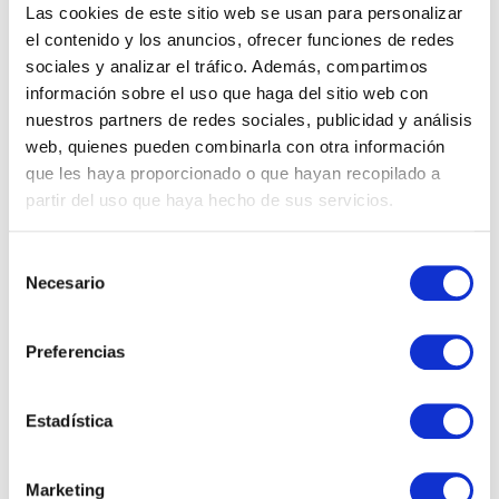
Las cookies de este sitio web se usan para personalizar
el contenido y los anuncios, ofrecer funciones de redes
sociales y analizar el tráfico. Además, compartimos
información sobre el uso que haga del sitio web con
nuestros partners de redes sociales, publicidad y análisis
Novedades de Microsoft Copilot en
web, quienes pueden combinarla con otra información
junio de 2026
que les haya proporcionado o que hayan recopilado a
partir del uso que haya hecho de sus servicios.
Durante junio de 2026, Microsoft ha consolidado un
Selección
cambio que llevaba meses gestándose: Copilot ha
Necesario
de
dejado de ser una capa de asistencia sobre
consentimiento
aplicaciones para convertirse…
Preferencias
16 junio, 2026 4:13 pm
·
0
Estadística
Microsoft
Marketing