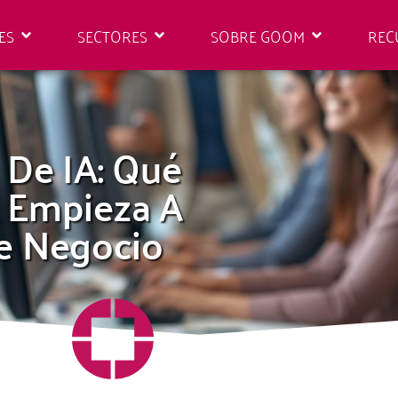
ES
SECTORES
SOBRE GOOM
REC
 De IA: Qué
 Empieza A
De Negocio