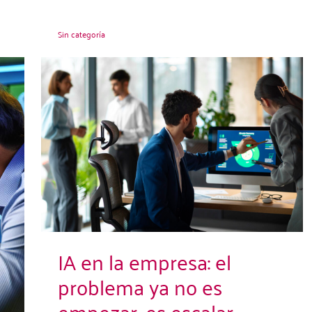
Sin categoría
IA en la empresa: el
problema ya no es
empezar, es escalar