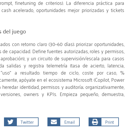
ompt, finetuning de criterios). La diferencia práctica para
cash acelerado, oportunidades mejor priorizadas y tickets
s del juego
dos con retorno claro (30–60 días): priorizar oportunidades,
es de capacidad. Define fuentes autorizadas, roles y permisos,
 aprobación), y un circuito de supervisión/escala para casos
a salidas y registra telemetría (tasa de acierto, latencia,
“uso” a resultado: tiempo de ciclo, coste por caso, %
camente, apóyate en el ecosistema Microsoft (Copilot, Power
 heredar identidad, permisos y auditoría; organizativamente,
 versiones, owners y KPIs. Empieza pequeño, demuestra,
Twitter
Email
Print