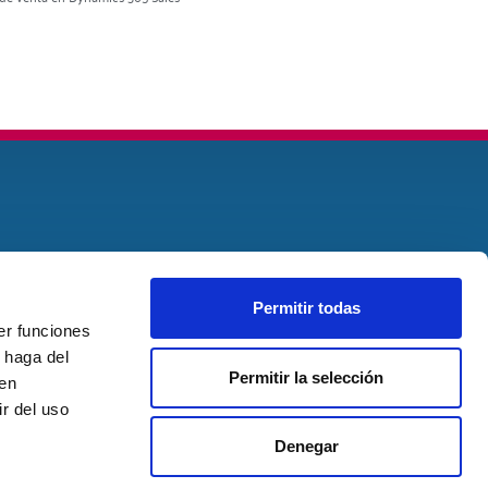
Permitir todas
er funciones
 haga del
Permitir la selección
den
r del uso
Denegar