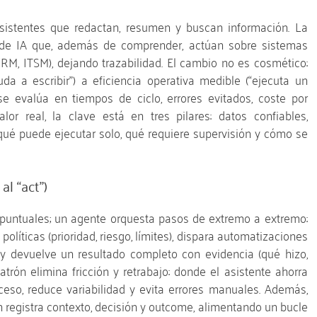
asistentes que redactan, resumen y buscan información. La
s de IA que, además de comprender, actúan sobre sistemas
 CRM, ITSM), dejando trazabilidad. El cambio no es cosmético:
a a escribir”) a eficiencia operativa medible (“ejecuta un
se evalúa en tiempos de ciclo, errores evitados, coste por
lor real, la clave está en tres pilares: datos confiables,
ué puede ejecutar solo, qué requiere supervisión y cómo se
al “act”)
s puntuales; un agente orquesta pasos de extremo a extremo:
líticas (prioridad, riesgo, límites), dispara automatizaciones
) y devuelve un resultado completo con evidencia (qué hizo,
trón elimina fricción y retrabajo: donde el asistente ahorra
ceso, reduce variabilidad y evita errores manuales. Además,
n registra contexto, decisión y outcome, alimentando un bucle