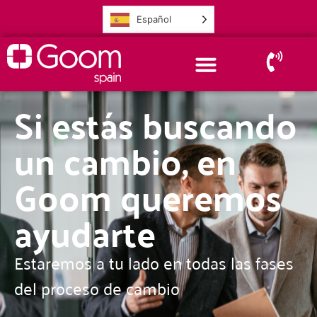
Español
Si estás buscando
un cambio, en
Goom queremos
ayudarte
Estaremos a tu lado en todas las fases
del proceso de cambio