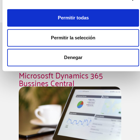
Permitir todas
¿Qué soluciones te ofrecemos?
Permitir la selección
Denegar
Micrososft Dynamics 365
Bussines Central