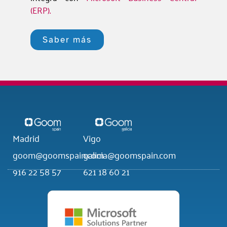
(ERP).
Saber más
Madrid
Vigo
goom@goomspain.com
galicia@goomspain.com
916 22 58 57
621 18 60 21