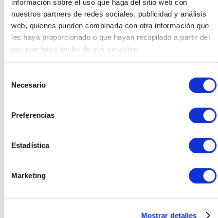
información sobre el uso que haga del sitio web con
En un primer momento, nos reunimos contigo,
nuestros partners de redes sociales, publicidad y análisis
escuchamos tus requerimientos y analizamos
web, quienes pueden combinarla con otra información que
tus necesidades para configurar una oferta
les haya proporcionado o que hayan recopilado a partir del
adecuada. Te presentamos un plan definido en
uso que haya hecho de sus servicios.
fases para mejorar tu situación.
Selección
Necesario
de
consentimiento
Preferencias
Notificar cambio
Estadística
Si esta nueva estrategia te parece adecuada,
el cambio de Partner se formaliza con la
Marketing
cumplimentación de un documento que debe
enviarse a Microsoft. Y, en cuestión de días, el
cambio de Partner se hace efectivo.
Mostrar detalles