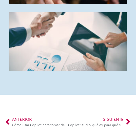
L
I
d
a
o
a
q
c
e
p
1
L
ANTERIOR
SIGUIENTE
Cómo usar Copilot para tomar decisiones con datos (no solo para resumirlos)
Copilot Studio: qué es, para qué sirve y cuándo tiene sentido crear agentes personalizados