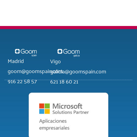
Madrid
Vigo
goom@goomspain.com
galicia@goomspain.com
916 22 58 57
621 18 60 21