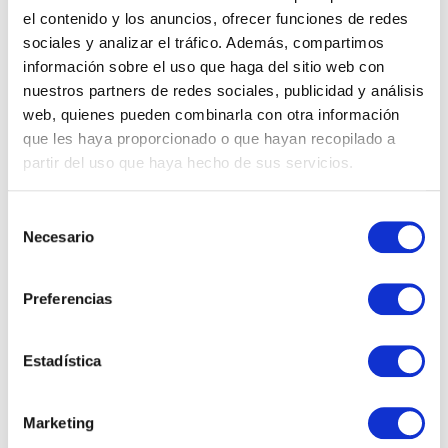
el contenido y los anuncios, ofrecer funciones de redes
sociales y analizar el tráfico. Además, compartimos
Novedades de Microsoft Copilot en
información sobre el uso que haga del sitio web con
junio de 2026
nuestros partners de redes sociales, publicidad y análisis
web, quienes pueden combinarla con otra información
Durante junio de 2026, Microsoft ha consolidado un
que les haya proporcionado o que hayan recopilado a
cambio que llevaba meses gestándose: Copilot ha
partir del uso que haya hecho de sus servicios.
dejado de ser una capa de asistencia sobre
aplicaciones para convertirse…
Selección
Necesario
de
consentimiento
16 junio, 2026 4:13 pm
·
0
Preferencias
Microsoft
Estadística
Marketing