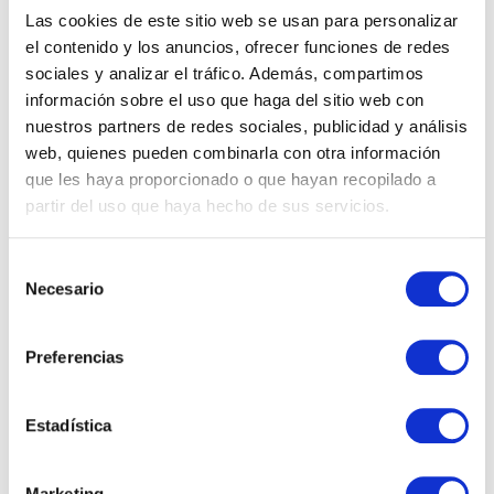
pasivos y detractores desde Dynamics 365 y
Las cookies de este sitio web se usan para personalizar
Customer Insights.
el contenido y los anuncios, ofrecer funciones de redes
Diseño de campañas de fidelización, referidos y
sociales y analizar el tráfico. Además, compartimos
win‑back basadas en feedback real, no solo en
información sobre el uso que haga del sitio web con
datos transaccionales.
nuestros partners de redes sociales, publicidad y análisis
web, quienes pueden combinarla con otra información
Para ventas y servicio al cliente
que les haya proporcionado o que hayan recopilado a
partir del uso que haya hecho de sus servicios.
Detección temprana de riesgo de fuga cuando se
observan caídas de satisfacción, activando acciones
Selección
de retención desde los equipos de cuenta.
Necesario
de
Mejora continua en la calidad de atención, al
consentimiento
disponer de encuestas post-servicio vinculadas a
Preferencias
cada caso y agente dentro de Dynamics 365
Customer Service.
Estadística
Por qué Customer Voice es clave en tu
estrategia de datos y CX
Marketing