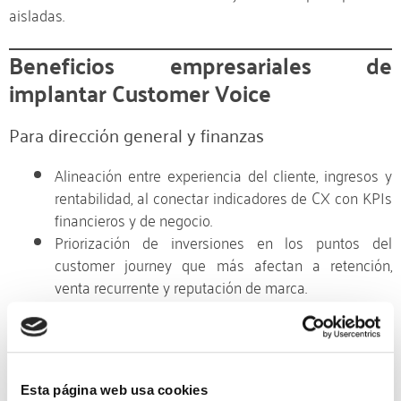
aisladas.
Beneficios empresariales de
implantar Customer Voice
Para dirección general y finanzas
Alineación entre experiencia del cliente, ingresos y
rentabilidad, al conectar indicadores de CX con KPIs
financieros y de negocio.
Priorización de inversiones en los puntos del
customer journey que más afectan a retención,
venta recurrente y reputación de marca.
Para marketing y customer experience
Segmentación avanzada a partir de NPS y CSAT,
activando journeys específicos para promotores,
Esta página web usa cookies