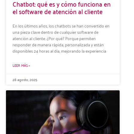
Chatbot: qué es y cómo funciona en
el software de atención al cliente
En los últimos años, los chatbots se han convertido en
una pieza clave dentro de cualquier software de
atención al cliente. ¿Por qué? Porque permiten
responder de manera rápida, personalizada y están
disponibles 24 horas al día, mejorando la experiencia
LEER MÁS »
28 agosto, 2025