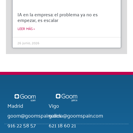
IA en la empresa: el problema ya no es
empezar, es escalar
LEER MÁS »
26 junio, 2026
Madrid
Vigo
goom@goomspain.com
galicia@goomspain.com
916 22 58 57
621 18 60 21