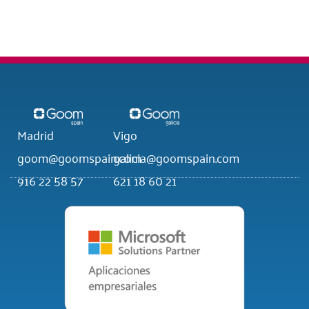
Madrid
Vigo
goom@goomspain.com
galicia@goomspain.com
916 22 58 57
621 18 60 21