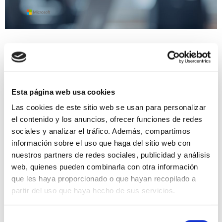
Novedades de Microsoft Copilot en
junio de 2026
Durante junio de 2026, Microsoft ha consolidado un
Esta página web usa cookies
cambio que llevaba meses gestándose: Copilot ha
Las cookies de este sitio web se usan para personalizar
dejado de ser una capa de asistencia sobre
el contenido y los anuncios, ofrecer funciones de redes
aplicaciones para convertirse…
sociales y analizar el tráfico. Además, compartimos
información sobre el uso que haga del sitio web con
nuestros partners de redes sociales, publicidad y análisis
16 junio, 2026 4:13 pm
·
0
web, quienes pueden combinarla con otra información
que les haya proporcionado o que hayan recopilado a
partir del uso que haya hecho de sus servicios.
Microsoft
Selección