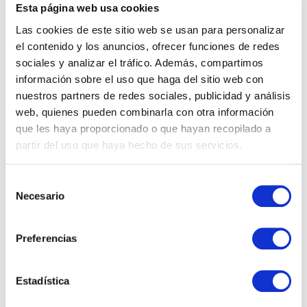
Esta página web usa cookies
Las cookies de este sitio web se usan para personalizar
el contenido y los anuncios, ofrecer funciones de redes
sociales y analizar el tráfico. Además, compartimos
información sobre el uso que haga del sitio web con
nuestros partners de redes sociales, publicidad y análisis
web, quienes pueden combinarla con otra información
Novedades de Microsoft Copilot en
que les haya proporcionado o que hayan recopilado a
partir del uso que haya hecho de sus servicios.
junio de 2026
Selección
Durante junio de 2026, Microsoft ha consolidado un
Necesario
de
cambio que llevaba meses gestándose: Copilot ha
consentimiento
dejado de ser una capa de asistencia sobre
aplicaciones para convertirse…
Preferencias
Estadística
16 junio, 2026 4:13 pm
·
0