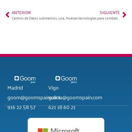
ANTERIOR
SIGUIENTE
Centros de Datos submarinos, una realidad cada vez más cerca
Nuevas tecnologías para combatir la desinformación
Madrid
Vigo
goom@goomspain.com
galicia@goomspain.com
916 22 58 57
621 18 60 21