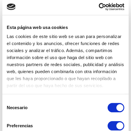
Esta página web usa cookies
Las cookies de este sitio web se usan para personalizar
el contenido y los anuncios, ofrecer funciones de redes
sociales y analizar el tráfico. Además, compartimos
información sobre el uso que haga del sitio web con
nuestros partners de redes sociales, publicidad y análisis
web, quienes pueden combinarla con otra información
que les haya proporcionado o que hayan recopilado a
partir del uso que haya hecho de sus servicios.
Selección
Novedades de Microsoft Copilot en
Necesario
de
junio de 2026
consentimiento
Preferencias
Durante junio de 2026, Microsoft ha consolidado un