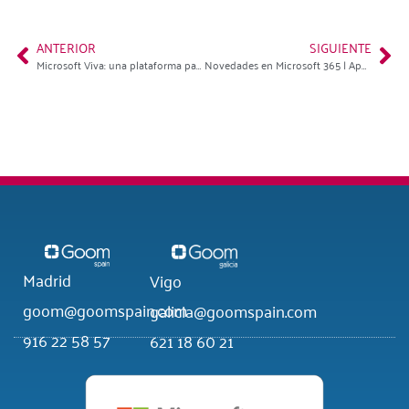
ANTERIOR
SIGUIENTE
Microsoft Viva: una plataforma para el teletrabajo
Novedades en Microsoft 365 | Apps para trabajar en remoto
Madrid
Vigo
goom@goomspain.com
galicia@goomspain.com
916 22 58 57
621 18 60 21