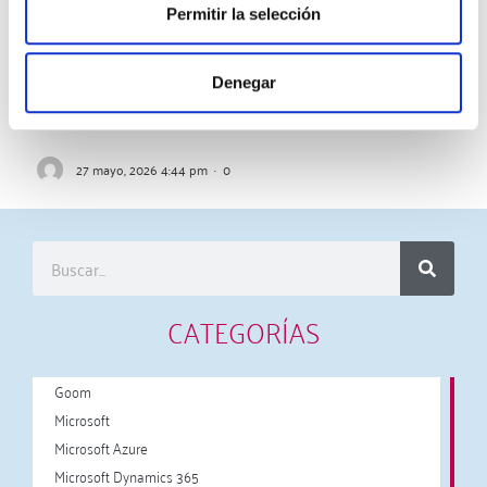
Permitir la selección
Microsoft aplicará una actualización global de precios
en Microsoft 365 que entrará en vigor el 1 de julio de
Denegar
2026, afectando a la mayoría de licencias…
27 mayo, 2026 4:44 pm
·
0
CATEGORÍAS
Goom
Microsoft
Microsoft Azure
Microsoft Dynamics 365