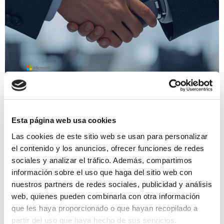
Novedades de Microsoft Copilot en
junio de 2026
Esta página web usa cookies
Las cookies de este sitio web se usan para personalizar
Durante junio de 2026, Microsoft ha consolidado un
el contenido y los anuncios, ofrecer funciones de redes
cambio que llevaba meses gestándose: Copilot ha
sociales y analizar el tráfico. Además, compartimos
dejado de ser una capa de asistencia sobre
información sobre el uso que haga del sitio web con
aplicaciones para convertirse…
nuestros partners de redes sociales, publicidad y análisis
web, quienes pueden combinarla con otra información
que les haya proporcionado o que hayan recopilado a
16 junio, 2026 4:13 pm
·
0
partir del uso que haya hecho de sus servicios.