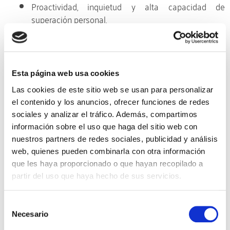
Proactividad, inquietud y alta capacidad de
superación personal.
Capacidad de adaptación a tecnologías en
constante cambio y evolución.
Capacidad resolutiva y de compromiso.
Se valorará buen nivel de inglés y certificaciones
Esta página web usa cookies
oficiales de Microsoft.
Las cookies de este sitio web se usan para personalizar
el contenido y los anuncios, ofrecer funciones de redes
sociales y analizar el tráfico. Además, compartimos
LinkedIn
WhatsApp
información sobre el uso que haga del sitio web con
nuestros partners de redes sociales, publicidad y análisis
Twitter
Email
Print
web, quienes pueden combinarla con otra información
que les haya proporcionado o que hayan recopilado a
partir del uso que haya hecho de sus servicios.
Sin categoría
Selección
Necesario
de
consentimiento