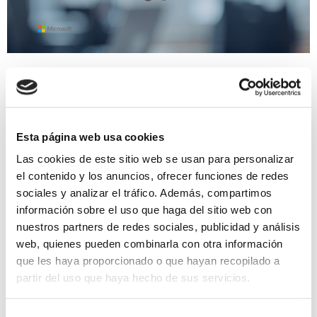
Novedades de Microsoft Copilot en
junio de 2026
Durante junio de 2026, Microsoft ha consolidado un
Esta página web usa cookies
cambio que llevaba meses gestándose: Copilot ha
Las cookies de este sitio web se usan para personalizar
dejado de ser una capa de asistencia sobre
el contenido y los anuncios, ofrecer funciones de redes
aplicaciones para convertirse…
sociales y analizar el tráfico. Además, compartimos
información sobre el uso que haga del sitio web con
nuestros partners de redes sociales, publicidad y análisis
16 junio, 2026 4:13 pm
·
0
web, quienes pueden combinarla con otra información
que les haya proporcionado o que hayan recopilado a
partir del uso que haya hecho de sus servicios.
Microsoft
Selección