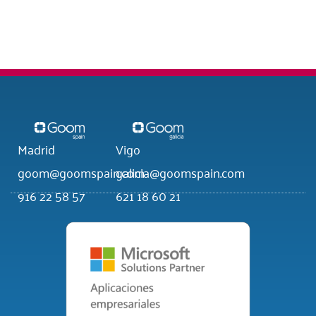
Madrid
Vigo
goom@goomspain.com
galicia@goomspain.com
916 22 58 57
621 18 60 21