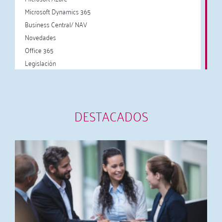
Microsoft Dynamics 365
Business Central/ NAV
Novedades
Office 365
Legislación
DESTACADOS
A
c
I
a
y
2
L