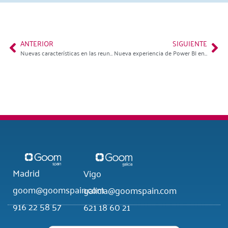
ANTERIOR
SIGUIENTE
Nuevas características en las reuniones de Teams
Nueva experiencia de Power BI en Teams
Madrid
Vigo
goom@goomspain.com
galicia@goomspain.com
916 22 58 57
621 18 60 21