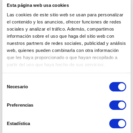
Esta página web usa cookies
Las cookies de este sitio web se usan para personalizar
el contenido y los anuncios, ofrecer funciones de redes
sociales y analizar el tráfico. Además, compartimos
información sobre el uso que haga del sitio web con
nuestros partners de redes sociales, publicidad y análisis
web, quienes pueden combinarla con otra información
que les haya proporcionado o que hayan recopilado a
Novedades de Microsoft Copilot en
partir del uso que haya hecho de sus servicios.
junio de 2026
Selección
Durante junio de 2026, Microsoft ha consolidado un
Necesario
de
cambio que llevaba meses gestándose: Copilot ha
consentimiento
dejado de ser una capa de asistencia sobre
Preferencias
aplicaciones para convertirse…
Estadística
16 junio, 2026 4:13 pm
·
0