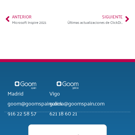
ANTERIOR
SIGUIENTE
Microsoft Inspire 2021
Últimas actualizaciones de ClickDimensions | Julio 2021
Madrid
Vigo
goom@goomspain.com
galicia@goomspain.com
916 22 58 57
621 18 60 21