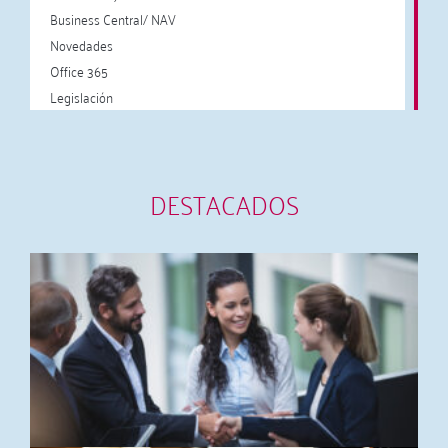
Business Central/ NAV
Novedades
Office 365
Legislación
DESTACADOS
A
c
I
a
y
2
L