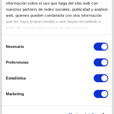
junio de 2026
información sobre el uso que haga del sitio web con
nuestros partners de redes sociales, publicidad y análisis
web, quienes pueden combinarla con otra información
Durante junio de 2026, Microsoft ha consolidado un
que les haya proporcionado o que hayan recopilado a
cambio que llevaba meses gestándose: Copilot ha
partir del uso que haya hecho de sus servicios.
dejado de ser una capa de asistencia sobre
aplicaciones para convertirse…
Selección
Necesario
de
consentimiento
16 junio, 2026 4:13 pm
·
0
Preferencias
Microsoft
Estadística
Marketing