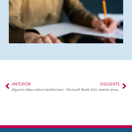
p
d
c
(
p
r
2
L
ANTERIOR
SIGUIENTE
Algunos datos sobre transformación digital
Microsoft Build 2021: evento anual para desarrolladores