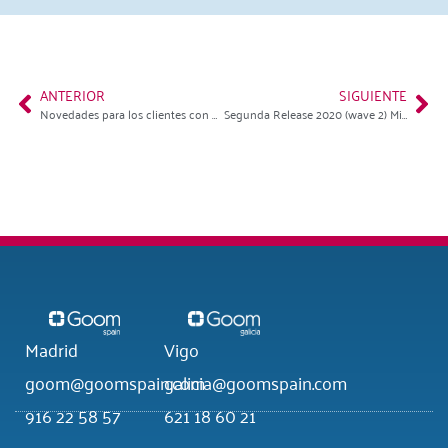
ANTERIOR
SIGUIENTE
Novedades para los clientes con Navision (Business Central)
Segunda Release 2020 (wave 2) Microsoft Dynamics 365
Madrid
Vigo
goom@goomspain.com
galicia@goomspain.com
916 22 58 57
621 18 60 21