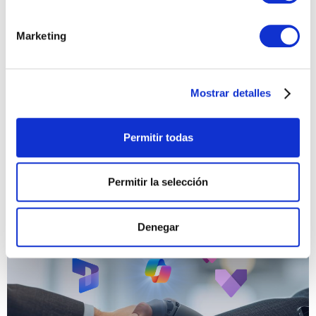
Marketing
LinkedIn
WhatsApp
Twitter
Email
Print
Mostrar detalles
Permitir todas
Microsoft
Permitir la selección
Denegar