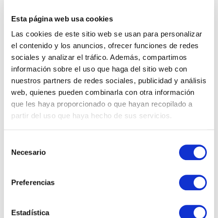
bots y workflows automatizados. Así, se podrán
Esta página web usa cookies
resolver mejor los desafíos del negocio usando
información de
Power BI
dentro de Teams.
Las cookies de este sitio web se usan para personalizar
el contenido y los anuncios, ofrecer funciones de redes
En otras herramientas como
SharePoint
se han incorporado
sociales y analizar el tráfico. Además, compartimos
también novedades. Por ejemplo, SharePoint Syntex una
información sobre el uso que haga del sitio web con
nueva solución de administración de contenido empresarial
nuestros partners de redes sociales, publicidad y análisis
web, quienes pueden combinarla con otra información
que facilita la búsqueda usando Inteligencia Artificial de
que les haya proporcionado o que hayan recopilado a
compresión de contenidos y automatización de procesos.
partir del uso que haya hecho de sus servicios.
Selección
Necesario
de
consentimiento
Preferencias
Estadística