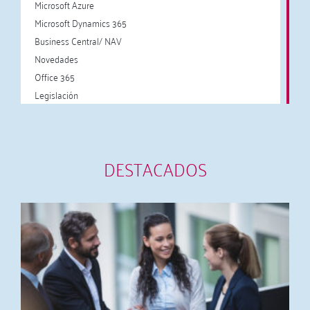
Microsoft Azure
Microsoft Dynamics 365
Business Central/ NAV
Novedades
Office 365
Legislación
DESTACADOS
A
c
I
a
y
2
L